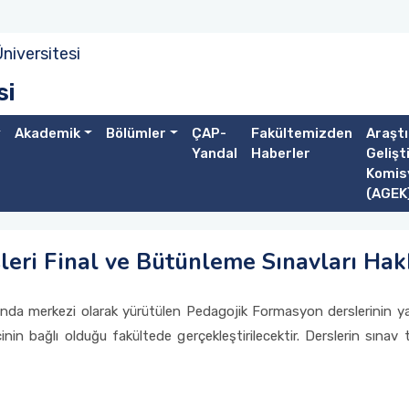
niversitesi
si
Akademik
Bölümler
ÇAP-
Fakültemizden
Araştı
Yandal
Haberler
Gelişt
Komis
(AGEK
leri Final ve Bütünleme Sınavları Ha
da merkezi olarak yürütülen Pedagojik Formasyon derslerinin yarıyı
in bağlı olduğu fakültede gerçekleştirilecektir. Derslerin sınav t