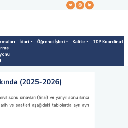
rmaları
İdari
Öğrenci İşleri
Kalite
TDP Koordinatör
irme
yonu
)
kkında (2025-2026)
l sonu sınavları (final) ve yarıyıl sonu ikinci
arih ve saatleri aşağıdaki tablolarda ayrı ayrı