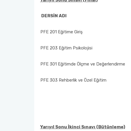
Yarıyıl Sonu Sınavı (Final)
Birim Mezun Komisyon Üyeleri
DERSİN ADI
Birim Danışma Kurulu Üyeleri
PFE 201 Eğitime Giriş
Eğitim Öğretim Koordinasyon Komisyonu
PFE 203 Eğitim Psikolojisi
Birim Kalite Kurulu
PFE 301 Eğitimde Ölçme ve Değerlendirme
Araştırmaları Geliştirme Komisyonu (AGEK)
PFE 303 Rehberlik ve Özel Eğitim
Yarıyıl Sonu İkinci Sınavı (Bütünleme)