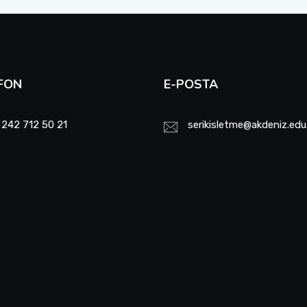
FON
E-POSTA
 242 712 50 21
serikisletme@akdeniz.edu