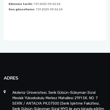
Eklenme tarihi:
7.01.2025 09:52:24
Birim Mezun Komisyon Üyeleri
Son güncelleme:
7.01.2025 09:52:24
Birim Danışma Kurulu Üyeleri
Eğitim Öğretim Koordinasyon Komisyonu
Birim Kalite Kurulu
Araştırmaları Geliştirme Komisyonu (AGEK)
ADRES
Akdeniz Üniversitesi, Serik Gülsün-Süleyman Süral
Meslek Yüksekokulu Merkez Mahallesi 2191 SK. NO: 7
SERİK / ANTALYA PK.07500 (Serik İşletme Fakültesi,
Serik Gülsün-Süleyman Süral MYO ile aynı binada eğitim