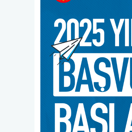
Birim Mezun Komisyon Üyeleri
Birim Danışma Kurulu Üyeleri
Eğitim Öğretim Koordinasyon Komisyonu
Birim Kalite Kurulu
Araştırmaları Geliştirme Komisyonu (AGEK)