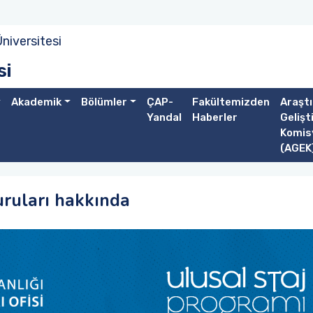
niversitesi
si
Akademik
Bölümler
ÇAP-
Fakültemizden
Araştı
Yandal
Haberler
Gelişt
Komis
(AGEK
uruları hakkında