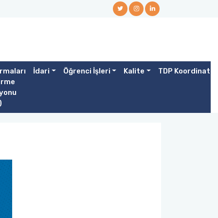
rmaları
İdari
Öğrenci İşleri
Kalite
TDP Koordinatör
irme
yonu
)