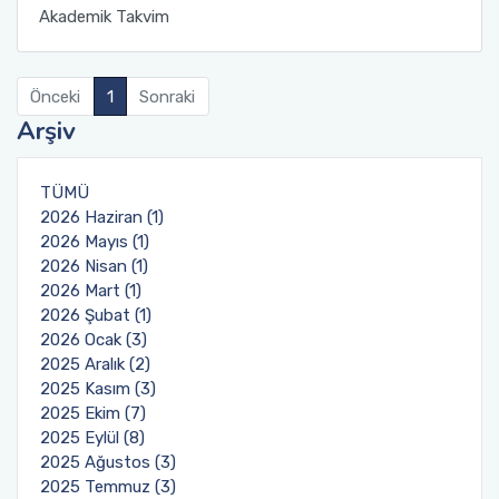
Akademik Takvim
Birim Mezun Komisyon Üyeleri
Önceki
1
Sonraki
Birim Danışma Kurulu Üyeleri
Arşiv
Eğitim Öğretim Koordinasyon Komisyonu
TÜMÜ
Birim Kalite Kurulu
2026 Haziran (1)
2026 Mayıs (1)
2026 Nisan (1)
Araştırmaları Geliştirme Komisyonu (AGEK)
2026 Mart (1)
2026 Şubat (1)
2026 Ocak (3)
2025 Aralık (2)
2025 Kasım (3)
2025 Ekim (7)
2025 Eylül (8)
2025 Ağustos (3)
2025 Temmuz (3)