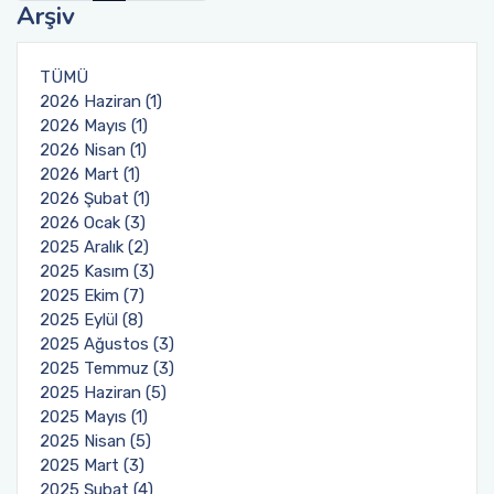
Arşiv
Birim Mezun Komisyon Üyeleri
TÜMÜ
Birim Danışma Kurulu Üyeleri
2026 Haziran (1)
2026 Mayıs (1)
2026 Nisan (1)
Eğitim Öğretim Koordinasyon Komisyonu
2026 Mart (1)
2026 Şubat (1)
Birim Kalite Kurulu
2026 Ocak (3)
2025 Aralık (2)
Araştırmaları Geliştirme Komisyonu (AGEK)
2025 Kasım (3)
2025 Ekim (7)
2025 Eylül (8)
2025 Ağustos (3)
2025 Temmuz (3)
2025 Haziran (5)
2025 Mayıs (1)
2025 Nisan (5)
2025 Mart (3)
2025 Şubat (4)